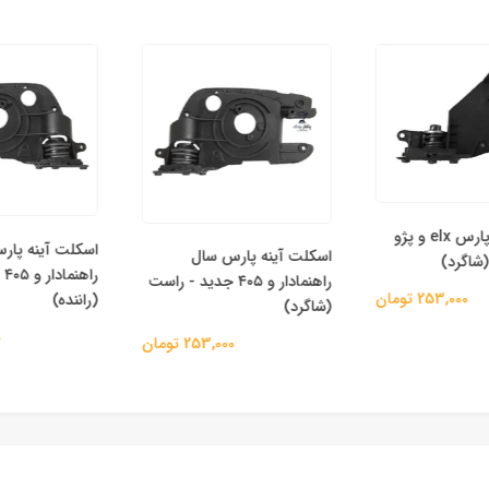
اسکلت آینه پارس elx و پژو
اسکلت آینه پارس
اسکلت آینه پارس سال
راهن
راهنمادار و ۴۰۵ جدید - راست
253,000 تومان
(راننده)
(شاگرد)
000
253,000 تومان