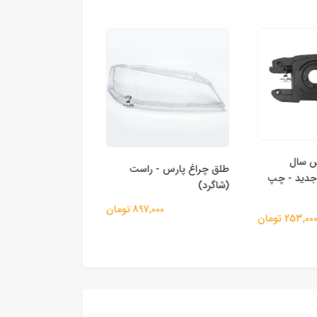
 سال
طلق چراغ پارس - 
طلق چراغ پارس - راست
مادار و ۴۰۵ جدید - چپ
(راننده)
(شاگرد)
897,000 
897,000 تومان
253, تومان