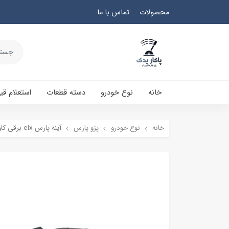
محصولات
تماس با ما
خانه
نوع خودرو
دسته قطعات
استعلام ق
خانه
نوع خودرو
پژو پارس
آینه پارس elx برقی کاوج - سمت راست (شاگرد)