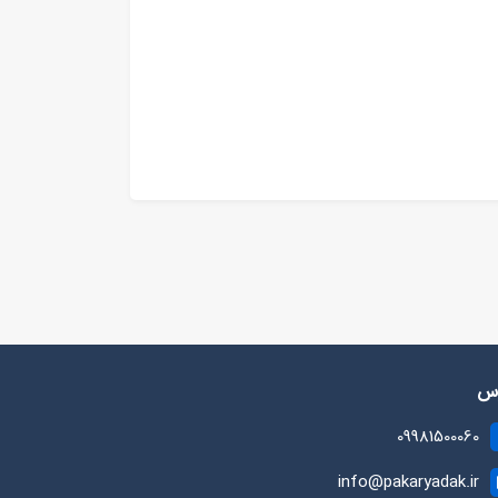
رس
09981500060
info@pakaryadak.ir