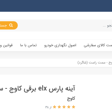
جستجو
یمت کالای سفارشی
اصول نگهداری خودرو
تماس با ما
قوانین و
آینه پارس elx برقی کاوج - سمت راست (شاگرد)
کاوج
از 38