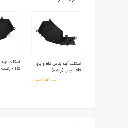
اسکلت آینه پارس elx و پژو
slx - راست (شاگرد)
slx - چپ (راننده)
 برقی آینه‌ بغل
اع خودرو
253,000 تومان
1,745,000 تومان