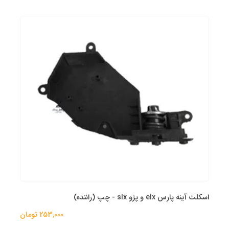
اسکلت آینه پارس elx و پژو slx - چپ (راننده)
253,000 تومان