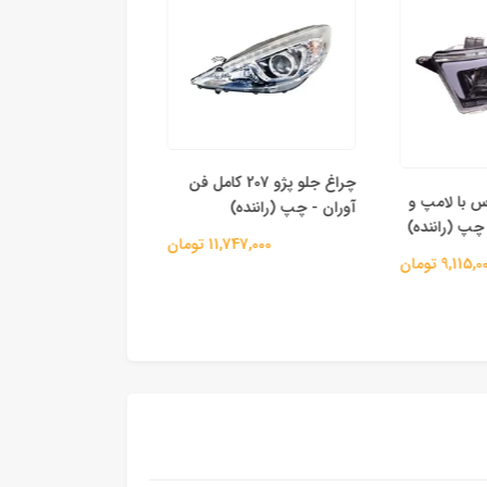
چراغ جلو پژو 207 کامل فن
چراغ جلو
س با لامپ و
آوران - چپ (راننده)
آوران - راست (شاگرد
11,747,000 تومان
11,747,000 
9,115 تومان