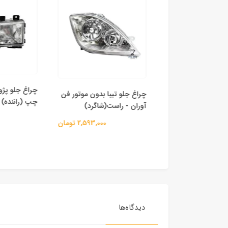
یبا بدون موتور فن
چراغ جلو تیبا بدون موتور فن
 (راننده)
چپ (راننده)
آوران - راست(شاگرد)
2,593,000 تومان
2,593,000 تومان
دیدگاه‌ها