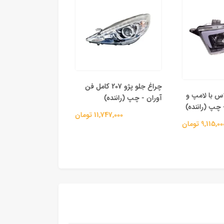
چراغ جلو پژو 207 کامل فن
چراغ جلو
س با لامپ و
آوران - چپ (راننده)
آوران - راست (شاگرد
11,747,000 تومان
11,747,000 
9,115 تومان