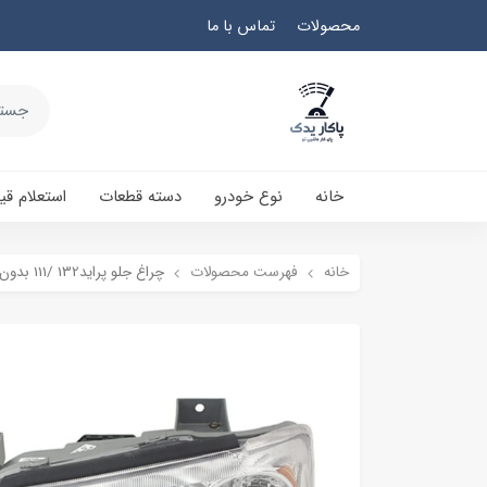
محصولات
تماس با ما
خانه
نوع خودرو
دسته قطعات
استعلام ق
خانه
فهرست محصولات
چراغ جلو پراید132 /111 بدون لامپ و موتور فن آوران - چپ (راننده)