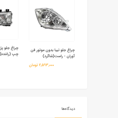
یبا بدون موتور فن
چراغ جلو تیبا بدون موتور فن
 (راننده)
چپ (راننده)
آوران - راست(شاگرد)
2,593,000 تومان
2,593,000 تومان
دیدگاه‌ها